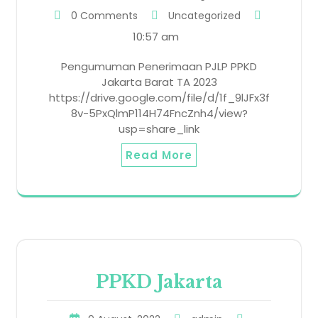
0 Comments
Uncategorized
10:57 am
Pengumuman Penerimaan PJLP PPKD
Jakarta Barat TA 2023
https://drive.google.com/file/d/1f_9lJFx3f
8v-5PxQlmP114H74FncZnh4/view?
usp=share_link
Read More
PPKD Jakarta