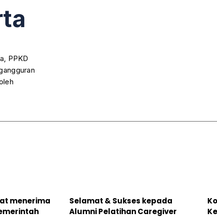
rta
ta, PPKD
ngangguran
 oleh
rat menerima
Selamat & Sukses kepada
Ko
Pemerintah
Alumni Pelatihan Caregiver
Ke