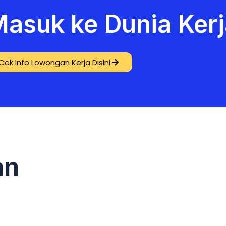
asuk ke Dunia Kerj
Cek Info Lowongan Kerja Disini
an