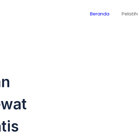
Beranda
Pelati
an
ewat
tis