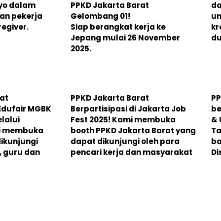
kyo dalam
PPKD Jakarta Barat
da
an pekerja
Gelombang 01!
un
egiver.
Siap berangkat kerja ke
kr
Jepang mulai 26 November
du
2025.
at
PPKD Jakarta Barat
PP
 Edufair MGBK
Berpartisipasi di Jakarta Job
be
lalui
Fest 2025! Kami membuka
& 
mi membuka
booth PPKD Jakarta Barat yang
Ta
dikunjungi
dapat dikunjungi oleh para
ba
, guru dan
pencari kerja dan masyarakat
Di