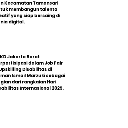
n Kecamatan Tamansari
tuk membangun talenta
eatif yang siap bersaing di
nia digital.
KD Jakarta Barat
rpartisipasi dalam Job Fair
Upskilling Disabilitas di
man Ismail Marzuki sebagai
gian dari rangkaian Hari
sabilitas Internasional 2025.