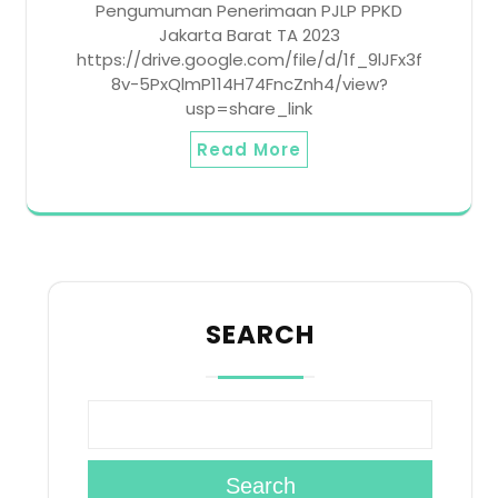
Pengumuman Penerimaan PJLP PPKD
Jakarta Barat TA 2023
https://drive.google.com/file/d/1f_9lJFx3f
8v-5PxQlmP114H74FncZnh4/view?
usp=share_link
Read More
SEARCH
Search